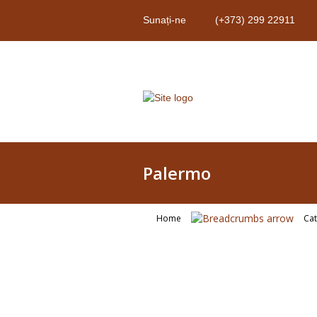
Sunați-ne
(+373) 299 22911
Palermo
Home
Ca