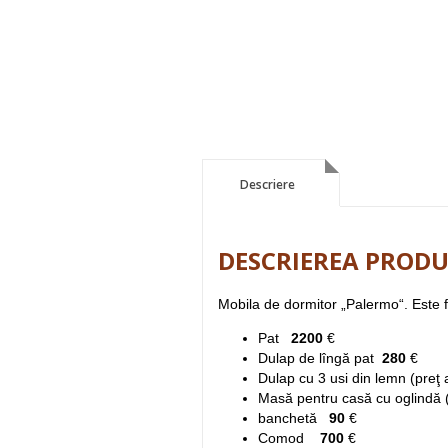
Descriere
Descriere
DESCRIEREA PRODU
Mobila de dormitor „Palermo“. Este 
Pat
2200
€
Dulap de lîngă pat
280
€
Dulap cu 3 usi din lemn (preţ
Masă pentru casă cu oglindă 
banchetă
90
€
Comod
700
€