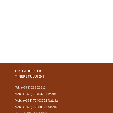
OR. CAHUL STR.
TINERETULUI 2/1
Tel.: (+373) 299 22911
Mob.: (+373) 79403701 Vadim
Mob.: (+373) 79403702 Natalia
Mob.: (+373) 79608692 Nicolai