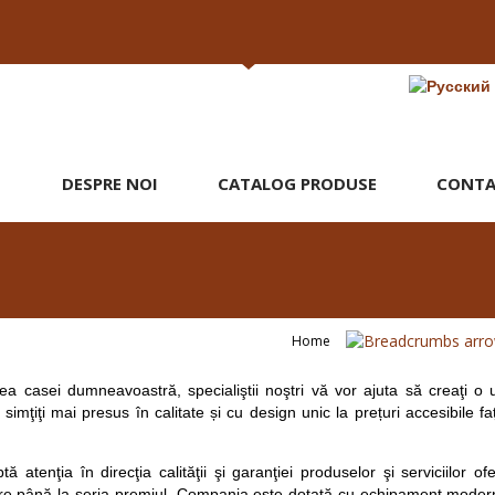
DESPRE NOI
CATALOG PRODUSE
CONTA
Home
area casei dumneavoastră, specialiştii noştri vă vor ajuta să creaţi o
 simţiţi mai presus în calitate și cu design unic la prețuri accesibile 
.
enţia în direcţia calităţii şi garanţiei produselor şi serviciilor oferi
 până la seria premiul. Compania este dotată cu echipament modern și