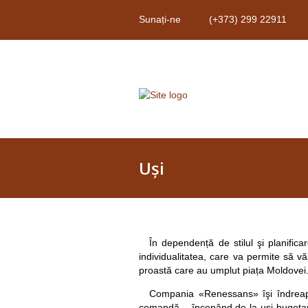
Sunați-ne
(+373) 299 22911
Uşi
În dependență de stilul şi planific
individualitatea, care va permite să vă
proastă care au umplut piața Moldovei
Compania «Renessans» îşi îndreaptă at
comandă – începând de la uşi bugetare