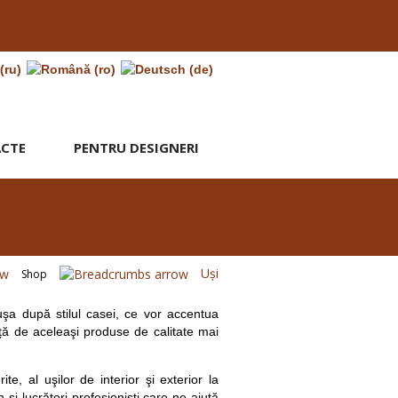
CTE
PENTRU DESIGNERI
Uşi
Shop
 uşa după stilul casei, ce vor accentua
față de aceleaşi produse de calitate mai
te, al uşilor de interior şi exterior la
 lucrători profesionişti care ne ajută