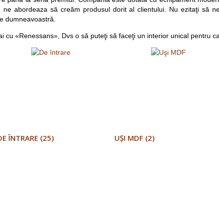
 ne abordeaza să creăm produsul dorit al clientului. Nu ezitaţi să ne
ele dumneavoastră.
 cu «Renessans», Dvs o să puteţi să faceţi un interior unical pentru c
DE ÎNTRARE (25)
UŞI MDF (2)