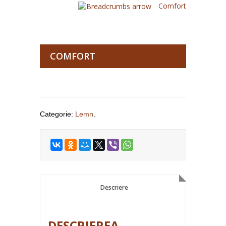
Comfort
COMFORT
Categorie:
Lemn
.
Descriere
Descriere
DESCRIEREA