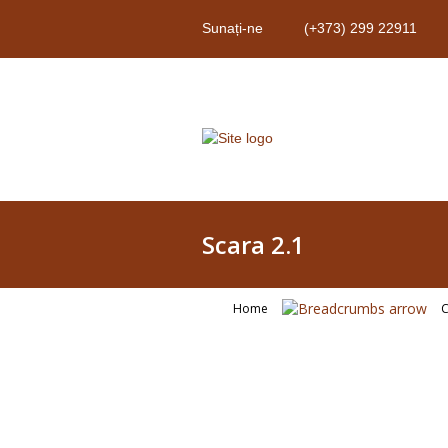
Sunați-ne
(+373) 299 22911
Scara 2.1
Home
C