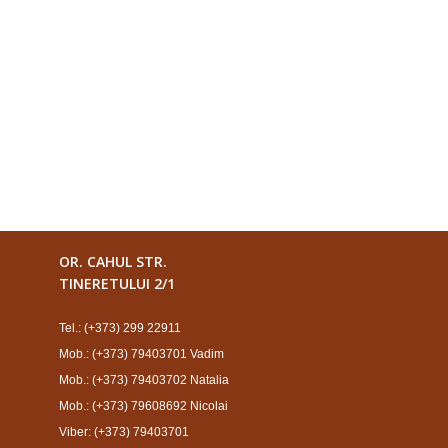
OR. CAHUL STR.
TINERETULUI 2/1
Tel.: (+373) 299 22911
Mob.: (+373) 79403701 Vadim
Mob.: (+373) 79403702 Natalia
Mob.: (+373) 79608692 Nicolai
Viber: (+373) 79403701