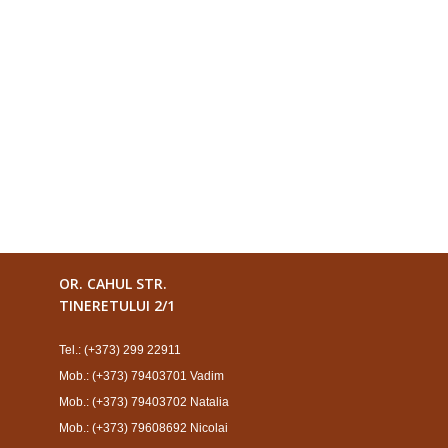
OR. CAHUL STR.
TINERETULUI 2/1
Tel.: (+373) 299 22911
Mob.: (+373) 79403701 Vadim
Mob.: (+373) 79403702 Natalia
Mob.: (+373) 79608692 Nicolai