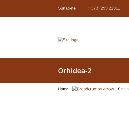
Sunați-ne
(+373) 299 22911
Orhidea-2
Home
Catal