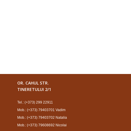
OR. CAHUL STR.
TINERETULUI 2/1
Tel.: (+373) 299 22911
Mob.: (+373) 79403701 Vadim
Mob.: (+373) 79403702 Natalia
Mob.: (+373) 79608692 Nicolai