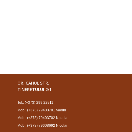
OR. CAHUL STR.
TINERETULUI 2/1
Tel.: (+373) 299 22911
Mob.: (+373) 79403701 Vadim
Mob.: (+373) 79403702 Natalia
Mob.: (+373) 79608692 Nicolai