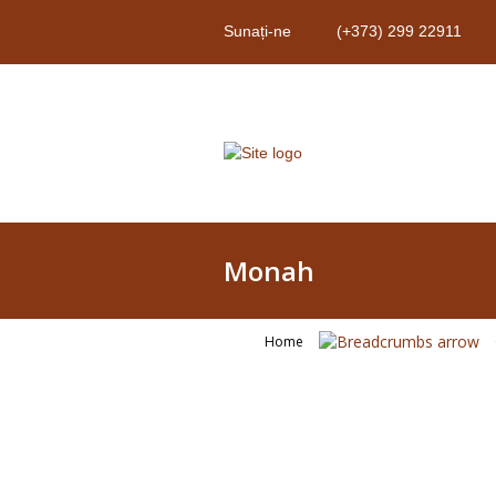
Sunați-ne
(+373) 299 22911
Monah
Home