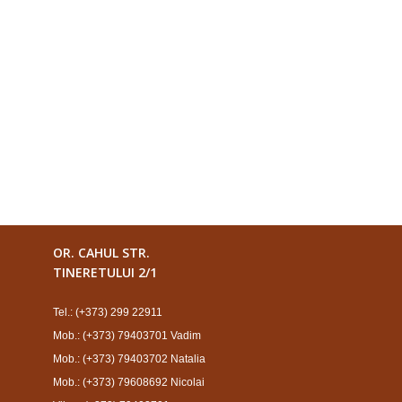
OR. CAHUL STR.
TINERETULUI 2/1
Tel.: (+373) 299 22911
Mob.: (+373) 79403701 Vadim
Mob.: (+373) 79403702 Natalia
Mob.: (+373) 79608692 Nicolai