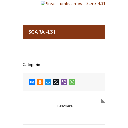
Scara 4.31
SCARA 4.31
Categorie:
.
Descriere
Descriere