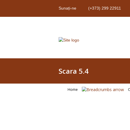
Sunați-ne
(+373) 299 22911
Scara 5.4
Home
C