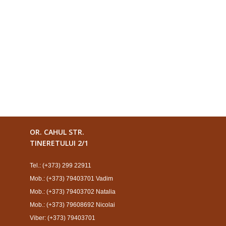
OR. CAHUL STR.
TINERETULUI 2/1
Tel.: (+373) 299 22911
Mob.: (+373) 79403701 Vadim
Mob.: (+373) 79403702 Natalia
Mob.: (+373) 79608692 Nicolai
Viber: (+373) 79403701