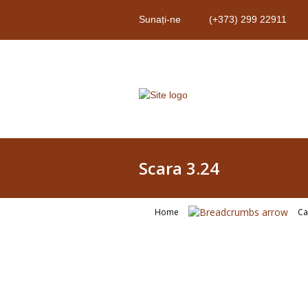
Sunați-ne
(+373) 299 22911
Scara 3.24
Home
Ca