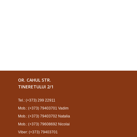
OR. CAHUL STR.
TINERETULUI 2/1
Tel.: (+373) 299 22911
Mob.: (+373) 79403701 Vadim
Mob.: (+373) 79403702 Natalia
Mob.: (+373) 79608692 Nicolai
Viber: (+373) 79403701