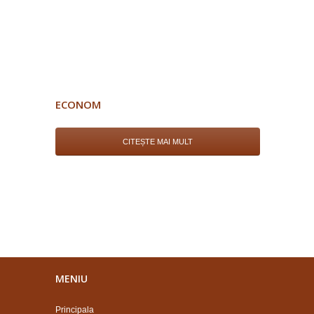
ECONOM
CITEȘTE MAI MULT
MENIU
Principala