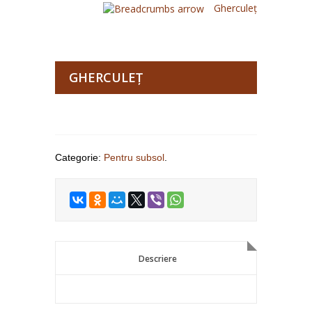
Gherculeţ
GHERCULEŢ
Categorie:
Pentru subsol
.
Descriere
Descriere