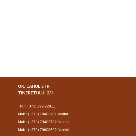
OR. CAHUL STR.
TINERETULUI 2/1
Tel.: (+373) 299 22911
Mob.: (+373) 79403701 Vadim
Mob.: (+373) 79403702 Natalia
Mob.: (+373) 79608692 Nicolai