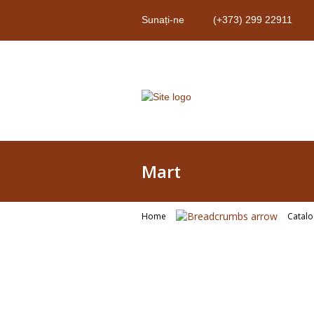
Sunați-ne
(+373) 299 22911
Mart
Home
Catal