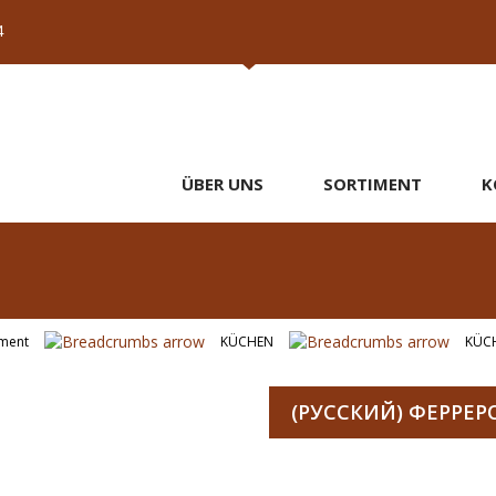
4
ÜBER UNS
SORTIMENT
K
iment
KÜCHEN
KÜC
(РУССКИЙ) ФЕРРЕР