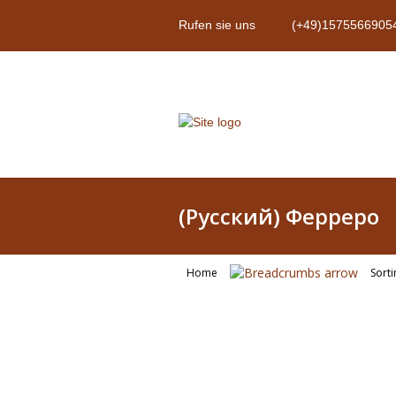
Rufen sie uns
(+49)1575566905
(Русский) Ферреро
Home
Sort