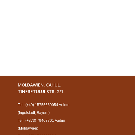
MOLDAWIEN, CAHUL,
TINERETULUI STR. 2/1
Tel.: (+49) 15755669054 Artiom
(Ingolstadt, Bayern)
Tel.: (+373) 79403701 Vadim
(Moldawien)