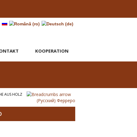
ONTAKT
KOOPERATION
HE AUS HOLZ
(Русский) Ферреро
О