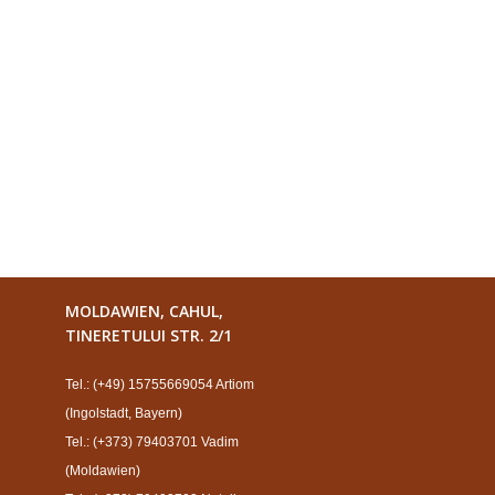
MOLDAWIEN, CAHUL,
TINERETULUI STR. 2/1
Tel.: (+49) 15755669054 Artiom
(Ingolstadt, Bayern)
Tel.: (+373) 79403701 Vadim
(Moldawien)