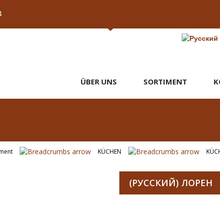
4
ÜBER UNS
SORTIMENT
K
iment
KÜCHEN
KÜC
(РУССКИЙ) ЛОРЕН