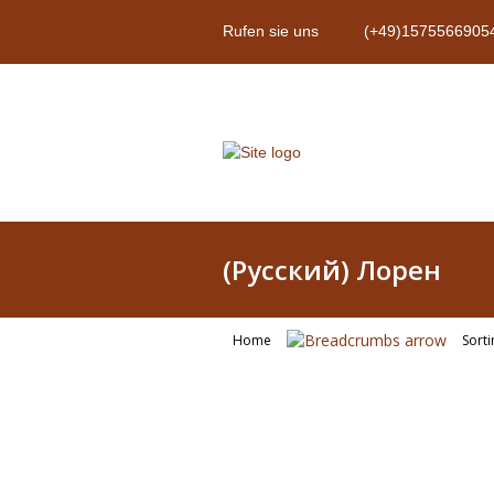
Rufen sie uns
(+49)1575566905
(Русский) Лорен
Home
Sort