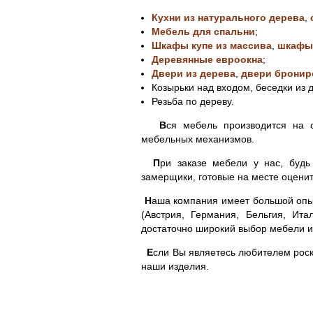
Кухни из натурального дерева
,
Мебель для спальни
;
Шкафы купе из массива
,
шкафы
Деревянные евроокна
;
Двери из дерева
,
двери бронир
Козырьки над входом, беседки из 
Резьба по дереву.
В
ся мебель производится на 
мебельных механизмов.
П
ри заказе мебели у нас, будь
замерщики, готовые на месте оценит
Н
аша компания имеет большой опы
(Австрия, Германия, Бельгия, Ит
достаточно широкий выбор мебели из
Е
сли Вы являетесь любителем роск
наши изделия.