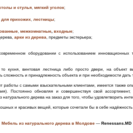
столы и стулья
,
мягкий уголок
;
 для прихожих
,
лестницы
;
ованные
,
межкомнатные
,
входные
;
дерева,
арки из дерева
, предметы экстерьера;
современном оборудовании с использованием инновационных 
 то кухня, винтовая лестница либо просто двери, на объект 
ь сложность и принадлежность объекта и при необходимости дать т
т работы с самыми взыскательными клиентами, имеется также оп
алия). Постоянно обновляя и совершенствуя свой ассортимент,
 натурального дерева на заказ для того, чтобы удовлетворить инт
ошных и красивых вещей, которые сочетали бы в себе надёжность 
Мебель из натурального дерева в Молдове
—
Renessans.MD