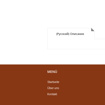
(Русский) Описание
(Русский) Описание
MENÜ
Startseite
Über uns
Kontakt