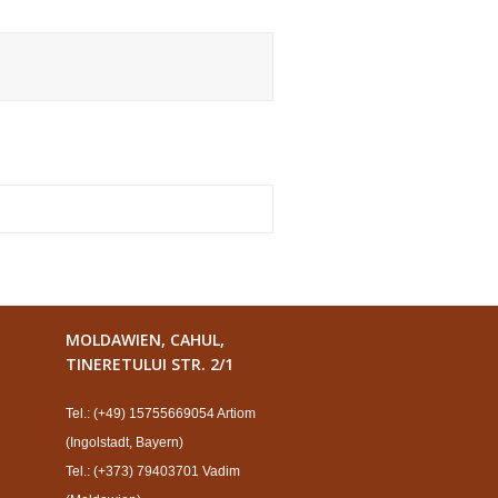
MOLDAWIEN, CAHUL,
TINERETULUI STR. 2/1
Tel.: (+49) 15755669054 Artiom
(Ingolstadt, Bayern)
Tel.: (+373) 79403701 Vadim