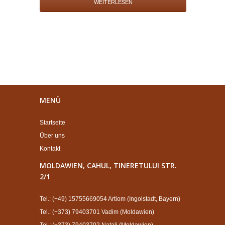
WEITERLESEN
MENÜ
Startseite
Über uns
Kontakt
MOLDAWIEN, CAHUL, TINERETULUI STR.
2/1
Tel.: (+49) 15755669054 Artiom (Ingolstadt, Bayern)
Tel.: (+373) 79403701 Vadim (Moldawien)
Tel.: (+373) 79403702 Natali (Moldawien)