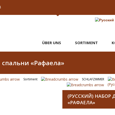
4
ÜBER UNS
SORTIMENT
K
я спальни «Рафаела»
Sortiment
SCHLAFZIMMER
(Ру
(РУССКИЙ) НАБОР
«РАФАЕЛА»