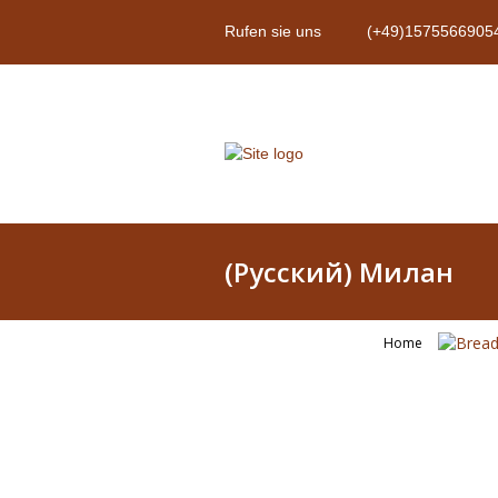
Rufen sie uns
(+49)1575566905
(Русский) Милан
Home