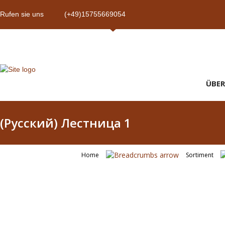
Rufen sie uns
(+49)15755669054
ÜBER
(Русский) Лестница 1
Home
Sortiment