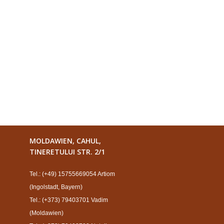
MOLDAWIEN, CAHUL,
TINERETULUI STR. 2/1
Tel.: (+49) 15755669054 Artiom
(Ingolstadt, Bayern)
Tel.: (+373) 79403701 Vadim
(Moldawien)