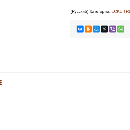
(Русский) Категории:
ECKE TR
E