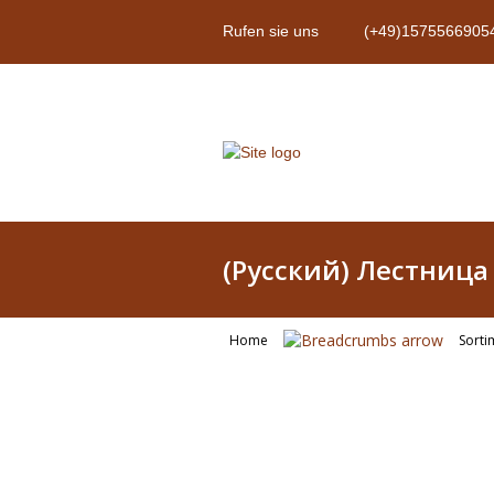
Rufen sie uns
(+49)1575566905
(Русский) Лестница 
Home
Sorti