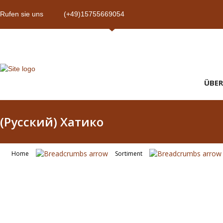
Rufen sie uns
(+49)15755669054
ÜBER
(Русский) Хатико
Home
Sortiment