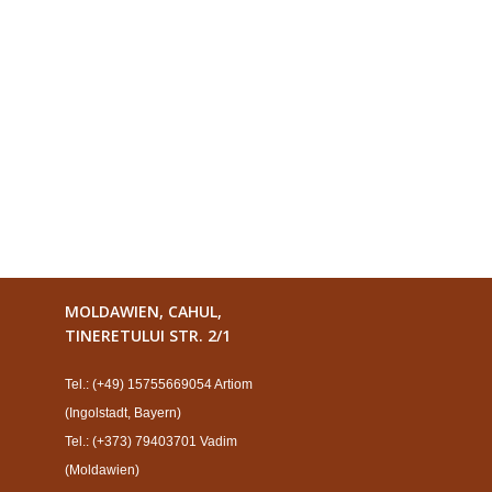
MOLDAWIEN, CAHUL,
TINERETULUI STR. 2/1
Tel.: (+49) 15755669054 Artiom
(Ingolstadt, Bayern)
Tel.: (+373) 79403701 Vadim
(Moldawien)